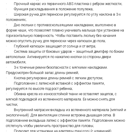
· Прочный каркас из первичного ABS пластика с ребром жесткости;
· Функция раскладывания в положение полулежа;
· Широкая ручка для переноски регулируется по углу наклона в 3-х
положениях;
· Дно люльки с противоскользящими накладками, выполнено в
форме чаши, что позволяет плавно укачивать малыша при установке на
горизонтальную поверхность. Чтобы поставить люльку без качания
можно опустить ручку для переноски через капюшон до пола;
· Глубокий капюшон защищает от солнца и от ветра;
· Система защиты от боковых ударов – защитный демпфер по бокам
автолюльки. Активируется по нажатию кнопки со стороны двери
автомобиля;
· 3-х точечные ремни безопасности с мягкими накладками.
Предусмотрен большой запас длины ремней;
· Кнопка регулировки длины ремней с легким доступом;
· Подголовник с латексной вставкой с эффектом памяти,
регулируется по высоте под рост ребенка;
· Обивка кресла из износостойкой ткани не оставляет зацепов, с
мягкой подкладкой из вспененного материала. Ее можно снять для
чистки;
· Внутренний матрасик-вкладыш из вспененного материала (мягкий и
экологичный). Для вентиляции спинки встроена дышащая сетка. В
подголовнике вкладыша латекс с эффектом памяти. Подголовник можно
отстегнуть чтобы увеличить пространство для головы;
· Подходит для установки на адаптеры maxi-cosi (с клавишей)