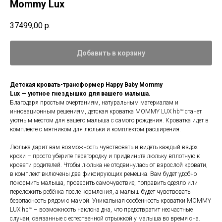
Mommy Lux
37499,00
р.
Добавить в корзину
Детская кровать-трансформер Happy Baby Mommy
Lux — уютное гнездышко для вашего малыша.
Благодаря простым очертаниям, натуральным материалам и
инновационным решениям, детская кроватка MOMMY LUX hb™ станет
уютным местом для вашего малыша с самого рождения. Кроватка идет в
комплекте с мятником для люльки и комплектом расширения.
Люлька дарит вам возможность чувствовать и видеть каждый вздох
крохи – просто уберите перегородку и придвиньте люльку вплотную к
кровати родителей. Чтобы люлька не отодвинулась от взрослой кровати,
в комплект включены два фиксирующих ремешка. Вам будет удобно
покормить малыша, проверить самочувствие, поправить одеяло или
переложить ребёнка после кормления, а малыш будет чувствовать
безопасность рядом с мамой. Уникальная особенность кроватки MOMMY
LUX hb™ – возможность наклона дна, что предотвратит несчастные
случаи, связанные с естественной отрыжкой у малыша во время сна.