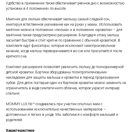
Удобство в применении также обеспечивает реечное дно с возможностью
установки в 4 положениях по высоте.
Маятник для люльки обеспечивает малышу самый сладкий сон,
имитируя естественное укачивание как на руках у мамы. Использовать
маятник можно в положении «люлька» и в положении «кроватка» – для
маятника также предусмотрено расширение. Благодаря этому малыш
засыпает быстрее и спит крепче по сравнению с обычной кроваткой. В
комплекте идут фиксаторы, которые исключают самопроизвольное
качание, когда малыш переворачивается во сне или просыпается после
крепкого сна.
Комплект расширения позволяет увеличить люльку до полноразмерной
детской кроватки. Бортики оборудованы полипропиленовыми
накладками для защиты малыша и кроватки в период прорезывания
зубов. Для деток постарше один из бортиков кроватки можно заменить на
ограничитель в виде симпатичного облачка, которое украсит интерьер
спальни.
MOMMY LUX hb™ создавалась при участии опытных мам с
использованием исключительно качественных материалов –
долговечных и легких в уходе. Мы заботимся о комфорте малышей и
родителей.
Характеристики