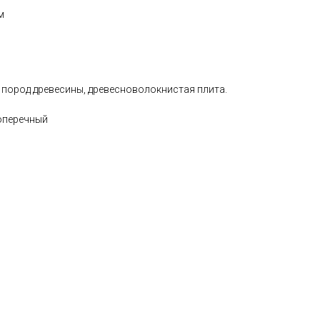
м
 пород древесины, древесноволокнистая плита.
оперечный