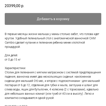
20399,00
р.
Добавить в корзину
В первые месяцы жизни малыша у мамы столько забот, что голова идет
кругом. Удобный пеленальный стол с анатомической ванночкой CAM
Cambio сделает купание и пеленание ребенка менее хлопотной
процедурой.
Для детей:
от 0 до 15 кг
Характеристики:
Столик для пеленания с мягким матрасиком с системой предотвращения
падения, ванночка имеет два нескользящих сиденья: наклоненное
сиденье для малышей 0-6 мес, и второе с подлокотниками - для малышей
постарше от 6 до 12, отделение для губки и мыла, заглушка и шланг для
слива воды, ящик для бутылочек, 4 колесика (2 с тормозами), идеально
для небольших ванных комнат (или тумб от 40 см в высоту). Легко и
компактно складывается одной рукой.