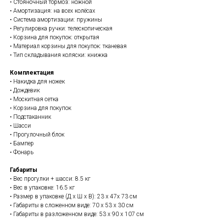
• Стояночный тормоз: ножной
• Амортизация: на всех колёсах
• Система амортизации: пружины
• Регулировка ручки: телескопическая
• Корзина для покупок: открытая
• Материал корзины для покупок: тканевая
• Тип складывания коляски: книжка
Комплектация
• Накидка для ножек
• Дождевик
• Москитная сетка
• Корзина для покупок
• Подстаканник
• Шасси
• Прогулочный блок
• Бампер
• Фонарь
Габариты
• Вес прогулки + шасси: 8.5 кг
• Вес в упаковке: 16.5 кг
• Размер в упаковке (Д х Ш х В): 23 х 47х 73 см
• Габариты в сложенном виде: 70 х 53 х 30 см
• Габариты в разложенном виде: 53 х 90 х 107 см