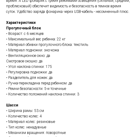
время. А LED фонарик с тремя режимами освещения (сильный, средний,
проблесковый) обеспечит видимость и безопасность в темное время
суток. Удобство заряда фонарика через USB-кабель - несомненный плюс.
Характеристики
Прогулочный блок
• Возраст: с 6 месяцев
• Максимальный вес ребенка: 22 кг
• Материал обивки прогулочного блока: текстиль
• Материал подножки: эко-кожа
• Вентиляционное окно: да
Смотровое окошко: да
• Угол наклона спинки: 175
• Регулировка подножки: да
• Разделитель для ножек: да
• Ручка-перекладина перед ребенком: да
• Ремни безопасности: 5-и точечные
• Количество положений наклона спинки: 3
Шасси
• Ширина рамы: 53 см
​• Количество колес: 4
• Материал колес: резиновые
• Тип колес: ненадувные
• Механизм вращения: поворотные