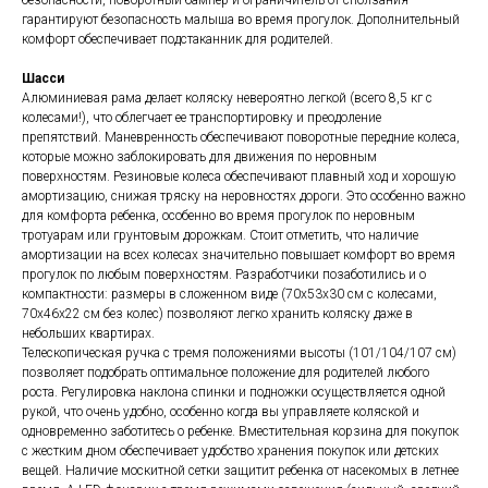
безопасности, поворотный бампер и ограничитель от сползания
гарантируют безопасность малыша во время прогулок. Дополнительный
комфорт обеспечивает подстаканник для родителей.
Шасси
Алюминиевая рама делает коляску невероятно легкой (всего 8,5 кг с
колесами!), что облегчает ее транспортировку и преодоление
препятствий. Маневренность обеспечивают поворотные передние колеса,
которые можно заблокировать для движения по неровным
поверхностям. Резиновые колеса обеспечивают плавный ход и хорошую
амортизацию, снижая тряску на неровностях дороги. Это особенно важно
для комфорта ребенка, особенно во время прогулок по неровным
тротуарам или грунтовым дорожкам. Стоит отметить, что наличие
амортизации на всех колесах значительно повышает комфорт во время
прогулок по любым поверхностям. Разработчики позаботились и о
компактности: размеры в сложенном виде (70x53x30 см с колесами,
70x46x22 см без колес) позволяют легко хранить коляску даже в
небольших квартирах.
Телескопическая ручка с тремя положениями высоты (101/104/107 см)
позволяет подобрать оптимальное положение для родителей любого
роста. Регулировка наклона спинки и подножки осуществляется одной
рукой, что очень удобно, особенно когда вы управляете коляской и
одновременно заботитесь о ребенке. Вместительная корзина для покупок
с жестким дном обеспечивает удобство хранения покупок или детских
вещей. Наличие москитной сетки защитит ребенка от насекомых в летнее