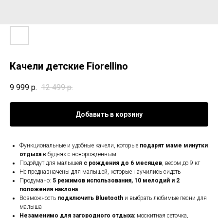
Качели детские Fiorellino
9 999
р.
12 499
р.
Добавить в корзину
Функциональные и удобные качели, которые
подарят маме минутки
отдыха
в буднях с новорожденным
Подойдут для малышей
с рождения до 6 месяцев
, весом до 9 кг
Не предназначены для малышей, которые научились сидеть
Продумано:
5 режимов использования, 10 мелодий и 2
положения наклона
Возможность
подключить Bluetooth
и выбрать любимые песни для
малыша
Незаменимо для загородного отдыха:
москитная сеточка,