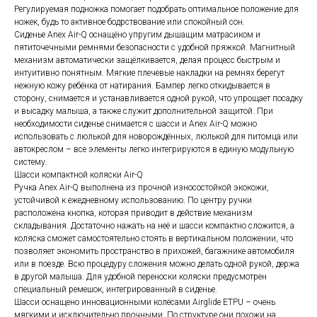
Регулируемая подножка помогает подобрать оптимальное положение для
ножек, будь то активное бодрствование или спокойный сон.
Сиденье Anex Air-Q оснащёно упругим дышащим матрасиком и
пятиточечными ремнями безопасности с удобной пряжкой. Магнитный
механизм автоматически защёлкивается, делая процесс быстрым и
интуитивно понятным. Мягкие плечевые накладки на ремнях берегут
нежную кожу ребёнка от натирания. Бампер легко откидывается в
сторону, снимается и устанавливается одной рукой, что упрощает посадку
и высадку малыша, а также служит дополнительной защитой. При
необходимости сиденье снимается с шасси и Anex Air-Q можно
использовать с люлькой для новорождённых, люлькой для питомца или
автокреслом – все элементы легко интегрируются в единую модульную
систему.
Шасси компактной коляски Air-Q
Ручка Anex Air-Q выполнена из прочной износостойкой экокожи,
устойчивой к ежедневному использованию. По центру ручки
расположена кнопка, которая приводит в действие механизм
складывания. Достаточно нажать на неё и шасси компактно сложится, а
коляска сможет самостоятельно стоять в вертикальном положении, что
позволяет экономить пространство в прихожей, багажнике автомобиля
или в поезде. Всю процедуру сложения можно делать одной рукой, держа
в другой малыша. Для удобной переноски коляски предусмотрен
специальный ремешок, интегрированный в сиденье.
Шасси оснащено инновационными колёсами Airglide ETPU – очень
мягкими и исключительно прочными. По структуре они похожи на