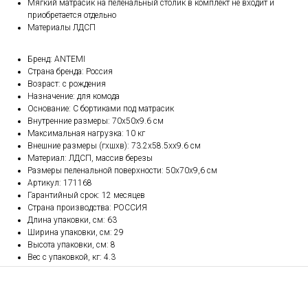
Мягкий матрасик на пеленальный столик в комплект не входит и
приобретается отдельно
Материалы ЛДСП
Бренд: ANTEMI
Страна бренда: Россия
Возраст: с рождения
Назначение: для комода
Основание: С бортиками под матрасик
Внутренние размеры: 70х50х9.6 см
Максимальная нагрузка: 10 кг
Внешние размеры (гхшхв): 73.2х58.5хх9.6 см
Материал: ЛДСП, массив березы
Размеры пеленальной поверхности: 50х70х9,6 см
Артикул: 171168
Гарантийный срок: 12 месяцев
Страна производства: РОССИЯ
Длина упаковки, см: 63
Ширина упаковки, см: 29
Высота упаковки, см: 8
Вес с упаковкой, кг: 4.3