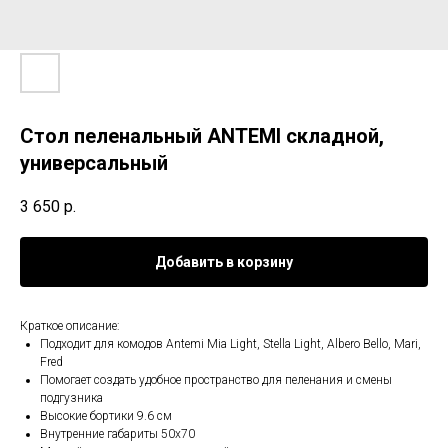
Стол пеленальный ANTEMI складной,
универсальный
3 650
р.
Добавить в корзину
Краткое описание:
Подходит для комодов Antemi Mia Light, Stella Light, Albero Bello, Mari,
Fred
Помогает создать удобное пространство для пеленания и смены
подгузника
Высокие бортики 9.6 см
Внутренние габариты 50х70