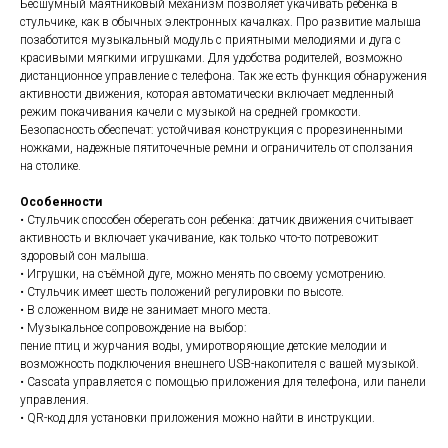
Бесшумный маятниковый механизм позволяет укачивать ребенка в
стульчике, как в обычных электронных качалках. Про развитие малыша
позаботится музыкальный модуль с приятными мелодиями и дуга с
красивыми мягкими игрушками. Для удобства родителей, возможно
дистанционное управление с телефона. Так же есть функция обнаружения
активности движения, которая автоматически включает медленный
режим покачивания качели с музыкой на средней громкости.
Безопасность обеспечат: устойчивая конструкция с прорезиненными
ножками, надежные пятиточечные ремни и ограничитель от сползания
на столике.
Особенности
• Стульчик способен оберегать сон ребенка: датчик движения считывает
активность и включает укачивание, как только что-то потревожит
здоровый сон малыша.
• Игрушки, на съёмной дуге, можно менять по своему усмотрению.
• Стульчик имеет шесть положений регулировки по высоте.
• В сложенном виде не занимает много места.
• Музыкальное сопровождение на выбор:
пение птиц и журчания воды, умиротворяющие детские мелодии и
возможность подключения внешнего USB-накопителя с вашей музыкой.
• Cascata управляется с помощью приложения для телефона, или панели
управления.
• QR-код для установки приложения можно найти в инструкции.