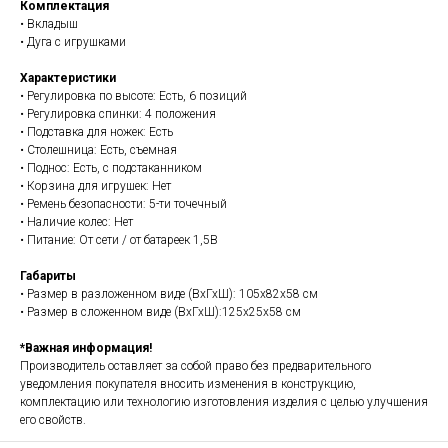
Комплектация
• Вкладыш
• Дуга с игрушками
Характеристики
• Регулировка по высоте: Есть, 6 позиций
• Регулировка спинки: 4 положения
• Подставка для ножек: Есть
• Столешница: Есть, съемная
• Поднос: Есть, с подстаканником
• Корзина для игрушек: Нет
• Ремень безопасности: 5-ти точечный
• Наличие колес: Нет
• Питание: От сети / от батареек 1,5В
Габариты
• Размер в разложенном виде (ВхГхШ): 105х82х58 см
• Размер в сложенном виде (ВхГхШ):125x25x58 см
*Важная информация!
Производитель оставляет за собой право без предварительного
уведомления покупателя вносить изменения в конструкцию,
комплектацию или технологию изготовления изделия с целью улучшения
его свойств.