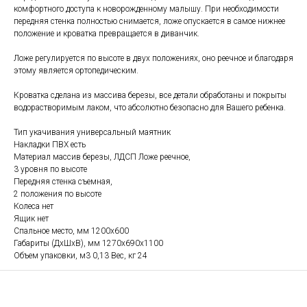
комфортного доступа к новорожденному малышу. При необходимости
передняя стенка полностью снимается, ложе опускается в самое нижнее
положение и кроватка превращается в диванчик.
Ложе регулируется по высоте в двух положениях, оно реечное и благодаря
этому является ортопедическим.
Кроватка сделана из массива березы, все детали обработаны и покрыты
водорастворимым лаком, что абсолютно безопасно для Вашего ребенка.
Тип укачивания универсальный маятник
Накладки ПВХ есть
Материал массив березы, ЛДСП Ложе реечное,
3 уровня по высоте
Передняя стенка съемная,
2 положения по высоте
Колеса нет
Ящик нет
Спальное место, мм 1200х600
Габариты (ДхШхВ), мм 1270х690х1100
Объем упаковки, м3 0,13 Вес, кг 24