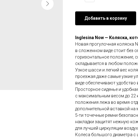
Добавить в корзину
Inglesina Now — Коляска, к
Новая прогулочная коляска No
в сложенном виде стоит без о
горизонтальное положение, 
складывается в любом полож
Узкое шасси и легкий вес коля
проезжая даже самые узкие у
виде обеспечивают удобство в
Просторное сиденье и удобна
с максимальным весом до 22 к
положения лежа во время отды
дополнительной вставкой на 
5-ти точечные ремни безопасн
накладки защитят нежную кожу
для лучшей циркуляции возду
Колеса большого диаметра с 