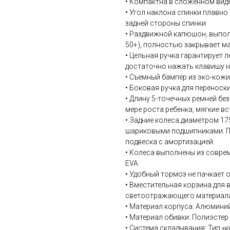
• Компактна в сложенном вид
• Угол наклона спинки плавно
задней стороны спинки
• Раздвижной капюшон, выпол
50+), полностью закрывает 
• Цельная ручка гарантирует 
достаточно нажать клавишу н
• Съемный бампер из эко-кожи
• Боковая ручка для переноск
• Длину 5-точечных ремней б
мере роста ребенка, мягкие в
• Задние колеса диаметром 17
шариковыми подшипниками. Пе
подвеска с амортизацией.
• Колеса выполнены из совр
EVA
• Удобный тормоз не пачкает 
• Вместительная корзина для 
светоотражающего материала,
• Материал корпуса: Алюмини
• Материал обивки: Полиэстер
• Система складывания: Тип «