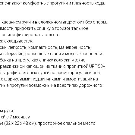
еспечивают комфортные прогулки и плавность хода.
 касанием руки и в сложенном виде стоит без опоры.
имости приводить спинку в горизонтальное
он или фиксировать колеса.
ка складывается.
ки: легкость, компактность, маневренность,
ный дизайн, роскошные ткани и модные расцветки.
бенка на прогулках спинку коляски можно
 раздвижной капюшон из ткани с пропиткой UPF 50+
льтрафиолетовых лучей во время прогулок и сна.
м с шариковыми подшипниками и амортизации на
тные прогулки возможны на всех типах дорожного
м руки
тей с 7 месяцев
е (32 x 22 х 48 cм), просторное спальное место