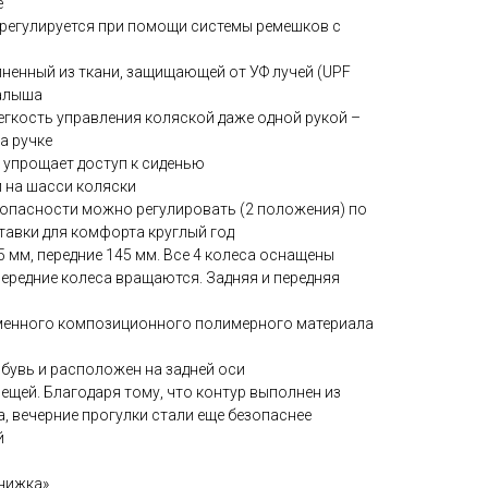
е
 регулируется при помощи системы ремешков с
ненный из ткани, защищающей от УФ лучей (UPF
малыша
легкость управления коляской даже одной рукой –
а ручке
 упрощает доступ к сиденью
и на шасси коляски
езопасности можно регулировать (2 положения) по
ставки для комфорта круглый год
5 мм, передние 145 мм. Все 4 колеса оснащены
редние колеса вращаются. Задняя и передняя
еменного композиционного полимерного материала
обувь и расположен на задней оси
вещей. Благодаря тому, что контур выполнен из
 вечерние прогулки стали еще безопаснее
й
книжка»