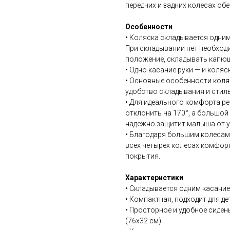
передних и задних колесах об
Особенности
• Коляска складывается одним
При складывании нет необход
положение, складывать капюш
• Одно касание руки — и коляс
• Основные особенности коляс
удобство складывания и стиль
• Для идеального комфорта ре
отклонить на 170°, а большой
надежно защитит малыша от у
• Благодаря большим колеса
всех четырех колесах комфор
покрытия.
Характеристики
• Складывается одним касание
• Компактная, подходит для де
• Просторное и удобное сидень
(76х32 см)