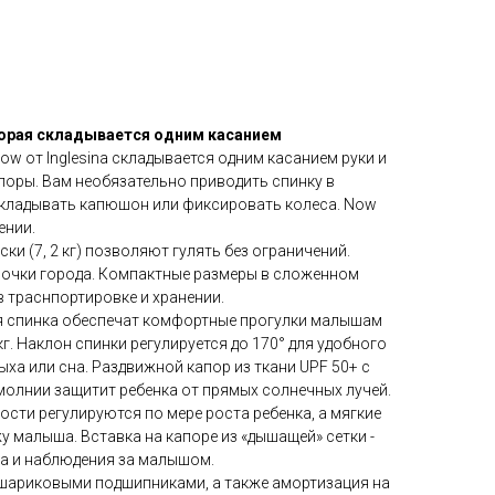
оторая складывается одним касанием
w от Inglesina складывается одним касанием руки и
поры. Вам необязательно приводить спинку в
складывать капюшон или фиксировать колеса. Now
ении.
ски (7, 2 кг) позволяют гулять без ограничений.
лочки города. Компактные размеры в сложенном
 траснпортировке и хранении.
я спинка обеспечат комфортные прогулки малышам
г. Наклон спинки регулируется до 170° для удобного
ха или сна. Раздвижной капор из ткани UPF 50+ с
молнии защитит ребенка от прямых солнечных лучей.
ости регулируются по мере роста ребенка, а мягкие
 малыша. Вставка на капоре из «дышащей» сетки -
ха и наблюдения за малышом.
шариковыми подшипниками, а также амортизация на